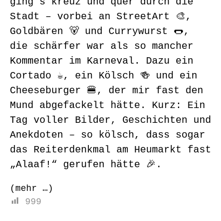
ging’s kreuz und quer durch die
Stadt – vorbei an StreetArt 🎨,
Goldbären 🐻 und Currywurst 🌭,
die schärfer war als so mancher
Kommentar im Karneval. Dazu ein
Cortado ☕, ein Kölsch 🍻 und ein
Cheeseburger 🍔, der mir fast den
Mund abgefackelt hätte. Kurz: Ein
Tag voller Bilder, Geschichten und
Anekdoten – so kölsch, dass sogar
das Reiterdenkmal am Heumarkt fast
„Alaaf!“ gerufen hätte 🎉.
(mehr …)
999