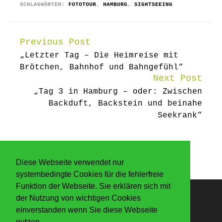
SCHLAGWÖRTER:
FOTOTOUR
,
HAMBURG
,
SIGHTSEEING
Previous Post
Continue
„Letzter Tag – Die Heimreise mit
Reading
Brötchen, Bahnhof und Bahngefühl“
Next Post
„Tag 3 in Hamburg – oder: Zwischen
Backduft, Backstein und beinahe
Seekrank“
Diese Webseite verwendet nur
systembedingte Cookies für die fehlerfreie
Funktion der Webseite. Sie erklären sich mit
der Nutzung von wichtigen Cookies
Anmelden
einverstanden wenn Sie diese Webseite
nutzen.