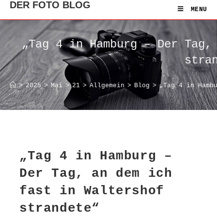
DER FOTO BLOG
MENU
„Tag 4 in Hamburg – Der Tag,
stra
>
2025
>
Mai
>
21
>
Allgemein
>
Blog
>
„Tag 4 in Hamb
„Tag 4 in Hamburg –
Der Tag, an dem ich
fast in Waltershof
strandete“