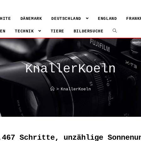
WHITE
DÄNEMARK
DEUTSCHLAND
ENGLAND
FRANK
IEN
TECHNIK
TIERE
BILDERSUCHE
KnallerKoeln
>
KnallerKoeln
.467 Schritte, unzählige Sonnenu