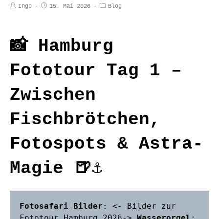
Ingo
15. Mai 2026
Blog
📸 Hamburg
Fototour Tag 1 –
Zwischen
Fischbrötchen,
Fotospots & Astra-
Magie 🍺⚓
Fotosafari
Bilder
: <- 
Bilder zur 
Fototour Hamburg 2026
-> 
Wasserorgel
: 