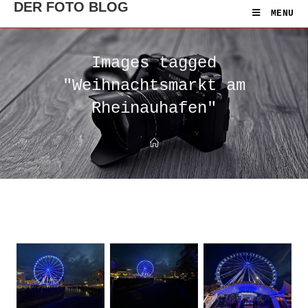
DER FOTO BLOG
MENU
Images tagged
"Weihnachtsmarkt am
Rheinauhafen"