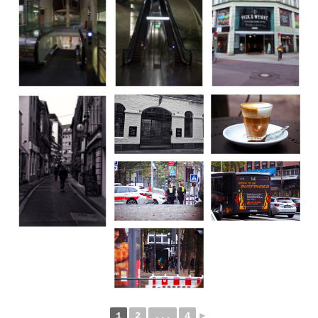
1
2
...
4
►