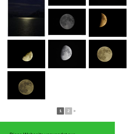
1
2
►