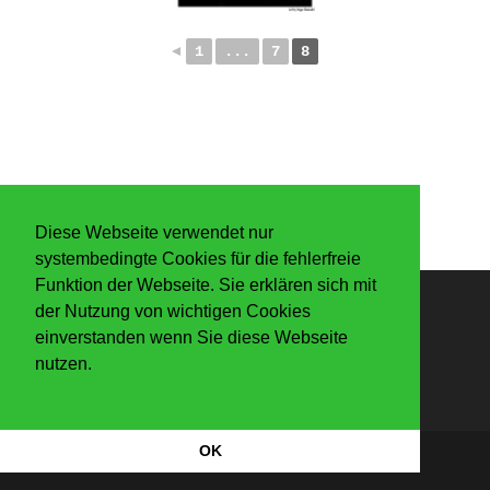
◄
1
...
7
8
Diese Webseite verwendet nur
systembedingte Cookies für die fehlerfreie
Funktion der Webseite. Sie erklären sich mit
der Nutzung von wichtigen Cookies
Anmelden
einverstanden wenn Sie diese Webseite
nutzen.
OK
Datenschutzerkärung
|
Impressum
Copyright Der Knaller 2026