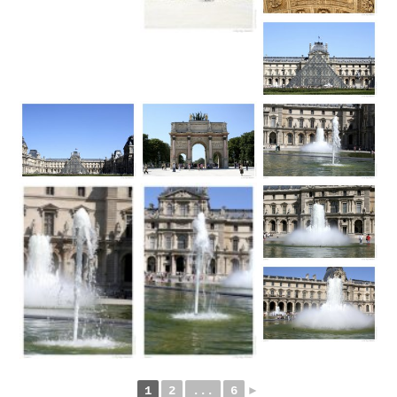
1
2
...
6
►