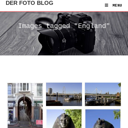
DER FOTO BLOG
MENU
Images tagged "England"