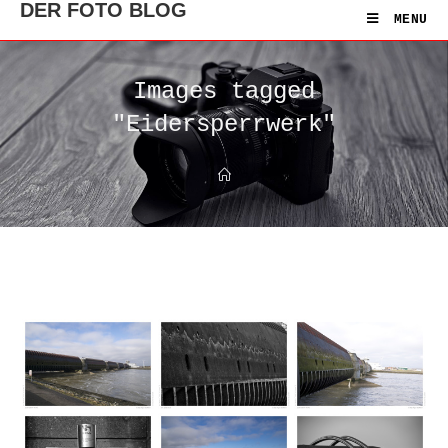
DER FOTO BLOG
MENU
Images tagged
"Eidersperrwerk"