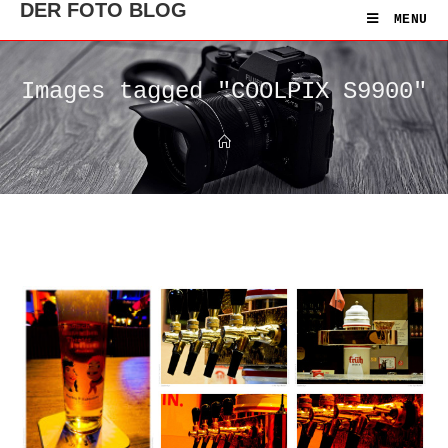
DER FOTO BLOG
MENU
Images tagged "COOLPIX S9900"