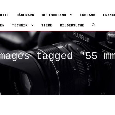
WHITE
DÄNEMARK
DEUTSCHLAND
ENGLAND
FRANK
IEN
TECHNIK
TIERE
BILDERSUCHE
mages tagged "55 m