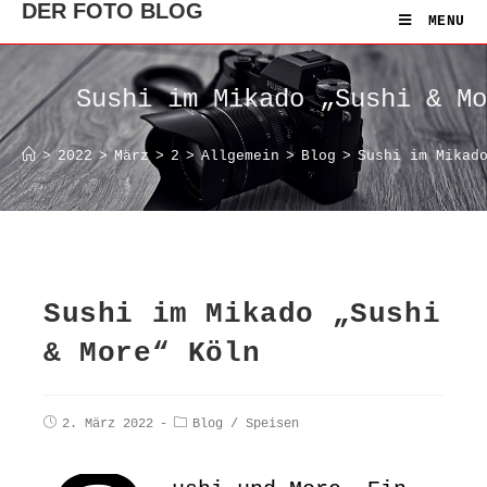
DER FOTO BLOG
MENU
Sushi im Mikado „Sushi & Mo
>
2022
>
März
>
2
>
Allgemein
>
Blog
>
Sushi im Mikad
Sushi im Mikado „Sushi
& More“ Köln
2. März 2022
Blog
/
Speisen